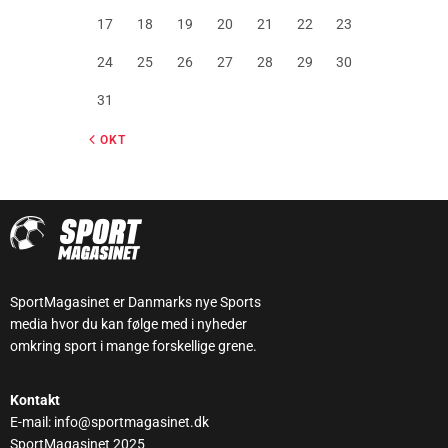
17
18
19
20
21
22
23
24
25
26
27
28
29
30
31
« OKT
SportMagasinet er Danmarks nye Sports
media hvor du kan følge med i nyheder
omkring sport i mange forskellige grene.
Kontakt
E-mail: info@sportmagasinet.dk
SportMagasinet 2025