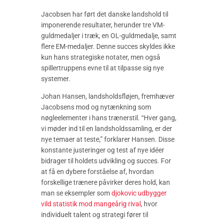
Jacobsen har ført det danske landshold til
imponerende resultater, herunder tre VM-
guldmedaljer i træk, en OL-guldmedalje, samt
flere EM-medaljer. Denne succes skyldes ikke
kun hans strategiske notater, men også
spillertruppens evne til at tilpasse sig nye
systemer.
Johan Hansen, landsholdsfløjen, fremhæver
Jacobsens mod og nytænkning som
nøgleelementer i hans trænerstil. “Hver gang,
vi møder ind til en landsholdssamling, er der
nye temaer at teste,” forklarer Hansen. Disse
konstante justeringer og test af nye idéer
bidrager til holdets udvikling og succes. For
at få en dybere forståelse af, hvordan
forskellige trænere påvirker deres hold, kan
man se eksempler som
djokovic udbygger
vild statistik mod mangeårig rival
, hvor
individuelt talent og strategi fører til