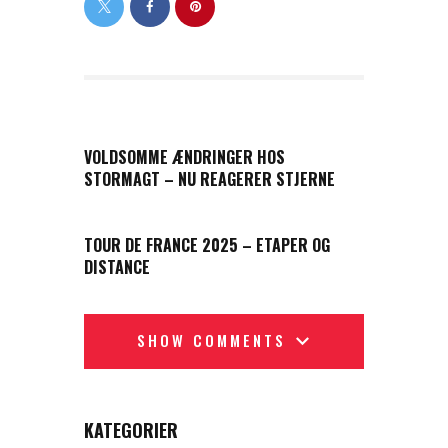
PREVIOUS POST
VOLDSOMME ÆNDRINGER HOS
STORMAGT – NU REAGERER STJERNE
NEXT POST
TOUR DE FRANCE 2025 – ETAPER OG
DISTANCE
SHOW COMMENTS
KATEGORIER