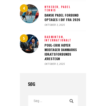
NYHEDER,
PADEL
TENNIS
DANSK PADEL FORBUND
OPTAGES I DIF FRA 2026
OKTOBER 3, 2025
BADMINTON,
INTERNATIONALT
POUL-ERIK HØYER
MODTAGER DANMARKS
IDRÆTSFORBUNDS
ÆRESTEGN
OKTOBER 3, 2025
SØG