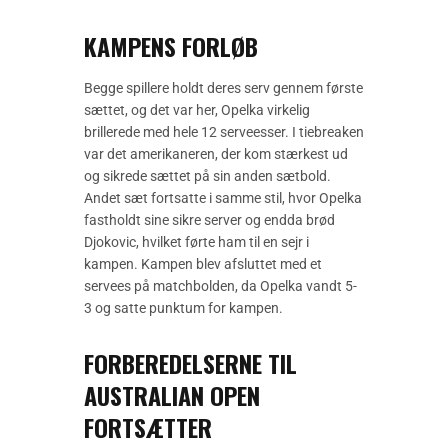
KAMPENS FORLØB
Begge spillere holdt deres serv gennem første
sættet, og det var her, Opelka virkelig
brillerede med hele 12 serveesser. I tiebreaken
var det amerikaneren, der kom stærkest ud
og sikrede sættet på sin anden sætbold.
Andet sæt fortsatte i samme stil, hvor Opelka
fastholdt sine sikre server og endda brød
Djokovic, hvilket førte ham til en sejr i
kampen. Kampen blev afsluttet med et
servees på matchbolden, da Opelka vandt 5-
3 og satte punktum for kampen.
FORBEREDELSERNE TIL
AUSTRALIAN OPEN
FORTSÆTTER