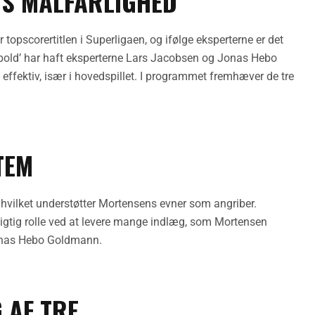
NS MÅLFARLIGHED
topscorertitlen i Superligaen, og ifølge eksperterne er det
bold’ har haft eksperterne Lars Jacobsen og Jonas Hebo
effektiv, især i hovedspillet. I programmet fremhæver de tre
TEM
 hvilket understøtter Mortensens evner som angriber.
vigtig rolle ved at levere mange indlæg, som Mortensen
Jonas Hebo Goldmann.
 AF TRE