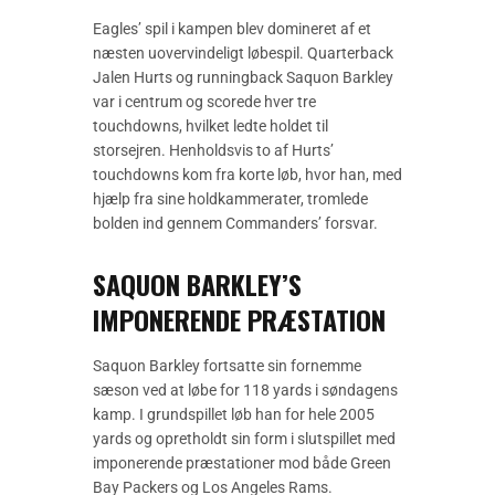
Eagles’ spil i kampen blev domineret af et
næsten uovervindeligt løbespil. Quarterback
Jalen Hurts og runningback Saquon Barkley
var i centrum og scorede hver tre
touchdowns, hvilket ledte holdet til
storsejren. Henholdsvis to af Hurts’
touchdowns kom fra korte løb, hvor han, med
hjælp fra sine holdkammerater, tromlede
bolden ind gennem Commanders’ forsvar.
SAQUON BARKLEY’S
IMPONERENDE PRÆSTATION
Saquon Barkley fortsatte sin fornemme
sæson ved at løbe for 118 yards i søndagens
kamp. I grundspillet løb han for hele 2005
yards og opretholdt sin form i slutspillet med
imponerende præstationer mod både Green
Bay Packers og Los Angeles Rams.