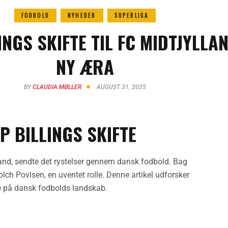
FODBOLD
NYHEDER
SUPERLIGA
INGS SKIFTE TIL FC MIDTJYLLAN
NY ÆRA
BY
CLAUDIA MØLLER
AUGUST 31, 2025
P BILLINGS SKIFTE
ylland, sendte det rystelser gennem dansk fodbold. Bag
ch Povlsen, en uventet rolle. Denne artikel udforsker
se på dansk fodbolds landskab.