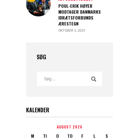
POUL-ERIK HØYER
MODTAGER DANMARKS
IDRÆTSFORBUNDS
ÆRESTEGN
OKTOBER 3, 2025
SØG
KALENDER
AUGUST 2026
M
TI
O
TO
F
L
S