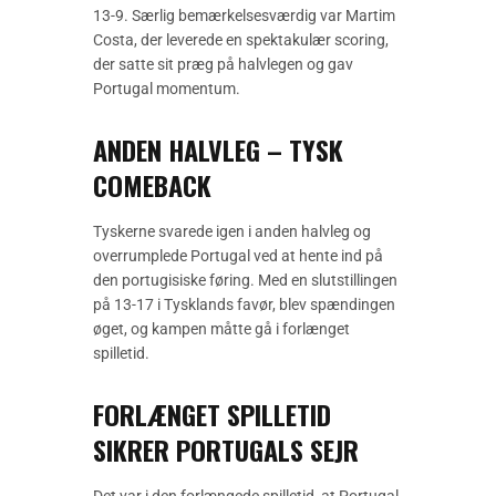
13-9. Særlig bemærkelsesværdig var Martim
Costa, der leverede en spektakulær scoring,
der satte sit præg på halvlegen og gav
Portugal momentum.
ANDEN HALVLEG – TYSK
COMEBACK
Tyskerne svarede igen i anden halvleg og
overrumplede Portugal ved at hente ind på
den portugisiske føring. Med en slutstillingen
på 13-17 i Tysklands favør, blev spændingen
øget, og kampen måtte gå i forlænget
spilletid.
FORLÆNGET SPILLETID
SIKRER PORTUGALS SEJR
Det var i den forlængede spilletid, at Portugal