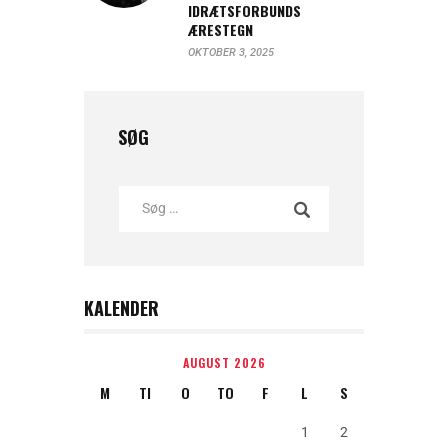
IDRÆTSFORBUNDS
ÆRESTEGN
OKTOBER 3, 2025
SØG
KALENDER
AUGUST 2026
M
TI
O
TO
F
L
S
1
2