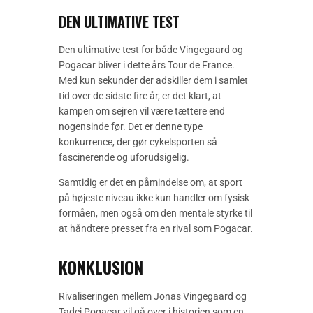
DEN ULTIMATIVE TEST
Den ultimative test for både Vingegaard og
Pogacar bliver i dette års Tour de France.
Med kun sekunder der adskiller dem i samlet
tid over de sidste fire år, er det klart, at
kampen om sejren vil være tættere end
nogensinde før. Det er denne type
konkurrence, der gør cykelsporten så
fascinerende og uforudsigelig.
Samtidig er det en påmindelse om, at sport
på højeste niveau ikke kun handler om fysisk
formåen, men også om den mentale styrke til
at håndtere presset fra en rival som Pogacar.
KONKLUSION
Rivaliseringen mellem Jonas Vingegaard og
Tadej Pogacar vil gå over i historien som en