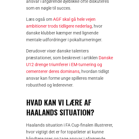
ansvar i afgørende øjeblikke ofte diskuteres
som en nøgle til succes.
Læs også om
AGF skal gå hele vejen
ambitioner trods tidligere nederlag
, hvor
danske klubber kæmper med lignende
mentale udfordringer i pokalturneringer.
Derudover viser danske talenters
præstationer, som beskrevet i artiklen
Danske
U12 drenge triumferer i EM-turnering og
cementerer deres dominans
, hvordan tidligt
ansvar kan forme unge spilleres mentale
robusthed og lederevner.
HVAD KAN VI LÆRE AF
HAALANDS SITUATION?
Haalands situation i FA Cup-finalen illustrerer,
hvor vigtigt det er for topatleter at kunne
håndtere pres og tage ansvar i afgørende