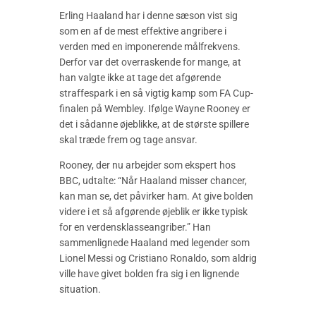
Erling Haaland har i denne sæson vist sig
som en af de mest effektive angribere i
verden med en imponerende målfrekvens.
Derfor var det overraskende for mange, at
han valgte ikke at tage det afgørende
straffespark i en så vigtig kamp som FA Cup-
finalen på Wembley. Ifølge Wayne Rooney er
det i sådanne øjeblikke, at de største spillere
skal træde frem og tage ansvar.
Rooney, der nu arbejder som ekspert hos
BBC, udtalte: “Når Haaland misser chancer,
kan man se, det påvirker ham. At give bolden
videre i et så afgørende øjeblik er ikke typisk
for en verdensklasseangriber.” Han
sammenlignede Haaland med legender som
Lionel Messi og Cristiano Ronaldo, som aldrig
ville have givet bolden fra sig i en lignende
situation.