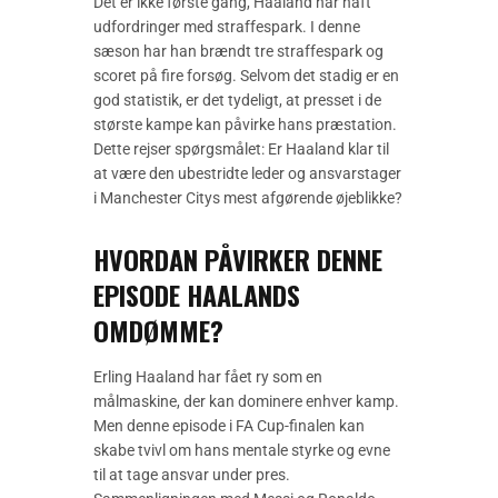
Det er ikke første gang, Haaland har haft
udfordringer med straffespark. I denne
sæson har han brændt tre straffespark og
scoret på fire forsøg. Selvom det stadig er en
god statistik, er det tydeligt, at presset i de
største kampe kan påvirke hans præstation.
Dette rejser spørgsmålet: Er Haaland klar til
at være den ubestridte leder og ansvarstager
i Manchester Citys mest afgørende øjeblikke?
HVORDAN PÅVIRKER DENNE
EPISODE HAALANDS
OMDØMME?
Erling Haaland har fået ry som en
målmaskine, der kan dominere enhver kamp.
Men denne episode i FA Cup-finalen kan
skabe tvivl om hans mentale styrke og evne
til at tage ansvar under pres.