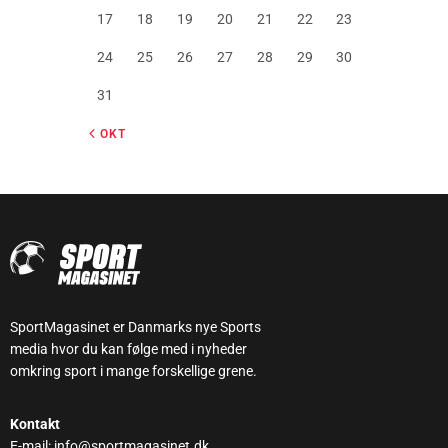
17
18
19
20
21
22
23
24
25
26
27
28
29
30
31
« OKT
SportMagasinet er Danmarks nye Sports
media hvor du kan følge med i nyheder
omkring sport i mange forskellige grene.
Kontakt
E-mail: info@sportmagasinet.dk