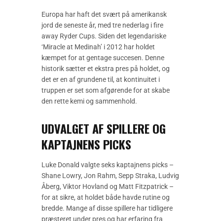
Europa har haft det svært på amerikansk
jord de seneste år, med tre nederlag i fire
away Ryder Cups. Siden det legendariske
‘Miracle at Medinah’ i 2012 har holdet
kæmpet for at gentage succesen. Denne
historik sætter et ekstra pres på holdet, og
det er en af grundene til, at kontinuitet i
truppen er set som afgørende for at skabe
den rette kemi og sammenhold.
UDVALGET AF SPILLERE OG
KAPTAJNENS PICKS
Luke Donald valgte seks kaptajnens picks –
Shane Lowry, Jon Rahm, Sepp Straka, Ludvig
Åberg, Viktor Hovland og Matt Fitzpatrick –
for at sikre, at holdet både havde rutine og
bredde. Mange af disse spillere har tidligere
præsteret under pres og har erfaring fra