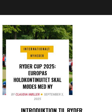
INTERNATIONALT
NYHEDER
RYDER CUP 2025:
EUROPAS
HOLDKONTINUITET SKAL
MØDES MED NY
UDFORDRING
BY
CLAUDIA MØLLER
SEPTEMBER 3,
2025
INTRODUKTION TIL RYDER