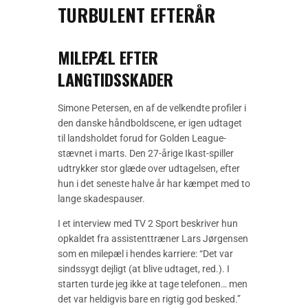
TURBULENT EFTERÅR
MILEPÆL EFTER
LANGTIDSSKADER
Simone Petersen, en af de velkendte profiler i
den danske håndboldscene, er igen udtaget
til landsholdet forud for Golden League-
stævnet i marts. Den 27-årige Ikast-spiller
udtrykker stor glæde over udtagelsen, efter
hun i det seneste halve år har kæmpet med to
lange skadespauser.
I et interview med TV 2 Sport beskriver hun
opkaldet fra assistenttræner Lars Jørgensen
som en milepæl i hendes karriere: “Det var
sindssygt dejligt (at blive udtaget, red.). I
starten turde jeg ikke at tage telefonen… men
det var heldigvis bare en rigtig god besked.”