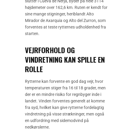
slutter i Cueva de Nerja, byder på hele 3114
højdemeter over 162,6 km. Ruten er kendt for
sine mange stigninger, heriblandt Alto
Mirador de Axarquia og Alto del Zurron, som
forventes at teste rytternes udholdenhed fra
starten.
VEJRFORHOLD OG
VINDRETNING KAN SPILLE EN
ROLLE
Rytterne kan forvente en god dag vejr, hvor
temperaturen stiger fra 16 til 18 grader, men
der er en mindre risiko for regnbyger inde i
landet. Vinden forventes generelt at komme
fra syd, hvilket kan give rytterne fordelagtig
vindretning på visse strækninger, men også
en udfordring med sidemodvind på
nedkørslerne.