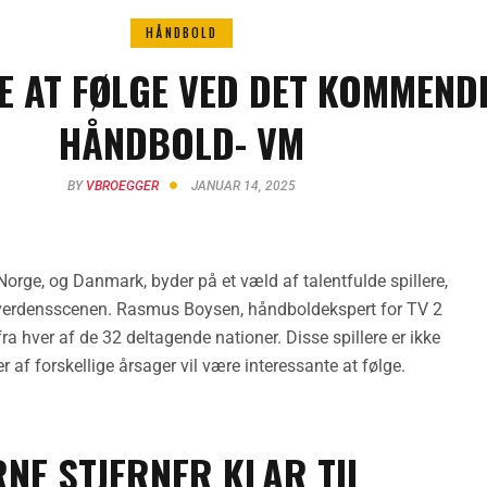
HÅNDBOLD
E AT FØLGE VED DET KOMMEND
HÅNDBOLD- VM
BY
VBROEGGER
JANUAR 14, 2025
orge, og Danmark, byder på et væld af talentfulde spillere,
å verdensscenen. Rasmus Boysen, håndboldekspert for TV 2
ra hver af de 32 deltagende nationer. Disse spillere er ikke
r af forskellige årsager vil være interessante at følge.
NE STJERNER KLAR TIL