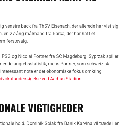
rig venstre back fra ThSV Eisenach, der allerede har vist sig
n, en 27-årig målmand fra Barca, der har haft et
om førstevalg.
ra PSG og Nicolai Portner fra SC Magdeburg. Syprzak spiller
ende angrebsstatistik, mens Portner, som schweizisk
 interessant note er det økonomiske fokus omkring
advokatundersøgelse ved Aarhus Stadion
.
ONALE VIGTIGHEDER
ationale hold. Dominik Solak fra Banik Karvina vil træde i en