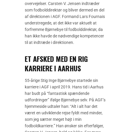
overvejelser. Carsten V. Jensen indtræder
som fodbolddirektør og bliver dermed en del
af direktionen i AGF. Formand Lars Fournais
understregede, at det ikke var aktuelt at
forfremme Bjørnebye til fodbolddirektør, da
han ikke havde de nødvendige kompetencer
til at indtræde i direktionen.
ET AFSKED MED EN RIG
KARRIERE I AARHUS
55-årige Stig Inge Bjørnebye startede sin
karriere i AGF i april 2019. Hans tid i Aarhus
har budt på “fantastisk spændende
udfordringer” ifølge Bjørnebye selv. På AGF’s
hjemmeside udtaler han: “Alt i alt har det
været en udviklende rejse fyldt med minder,
som jeg sætter meget højt i min
fodboldkarriere.” Han ønsker sin efterfølger,