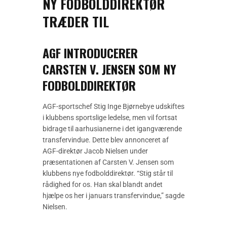
NY FODBOLDDIREKTØR
TRÆDER TIL
AGF INTRODUCERER
CARSTEN V. JENSEN SOM NY
FODBOLDDIREKTØR
AGF-sportschef Stig Inge Bjørnebye udskiftes
i klubbens sportslige ledelse, men vil fortsat
bidrage til aarhusianerne i det igangværende
transfervindue. Dette blev annonceret af
AGF-direktør Jacob Nielsen under
præsentationen af Carsten V. Jensen som
klubbens nye fodbolddirektør. “Stig står til
rådighed for os. Han skal blandt andet
hjælpe os her i januars transfervindue,” sagde
Nielsen.