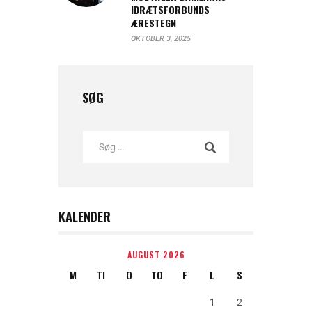
IDRÆTSFORBUNDS
ÆRESTEGN
OKTOBER 3, 2025
SØG
KALENDER
AUGUST 2026
M
TI
O
TO
F
L
S
1
2