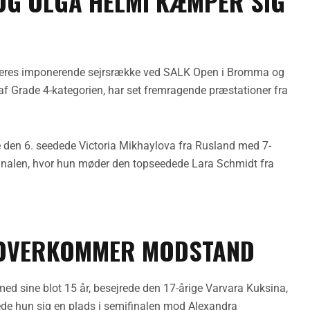
OG OLGA HELMI KÆMPER SIG
 deres imponerende sejrsrække ved SALK Open i Bromma og
l af Grade 4-kategorien, har set fremragende præstationer fra
re den 6. seedede Victoria Mikhaylova fra Rusland med 7-
finalen, hvor hun møder den topseedede Lara Schmidt fra
 OVERKOMMER MODSTAND
 med sine blot 15 år, besejrede den 17-årige Varvara Kuksina,
krede hun sig en plads i semifinalen mod Alexandra