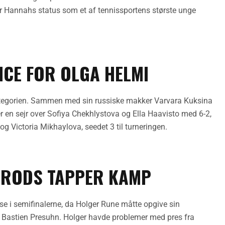
r Hannahs status som et af tennissportens største unge
NCE FOR OLGA HELMI
ategorien. Sammen med sin russiske makker Varvara Kuksina
er en sejr over Sofiya Chekhlystova og Ella Haavisto med 6-2,
og Victoria Mikhaylova, seedet 3 til turneringen.
TRODS TAPPER KAMP
e i semifinalerne, da Holger Rune måtte opgive sin
r Bastien Presuhn. Holger havde problemer med pres fra