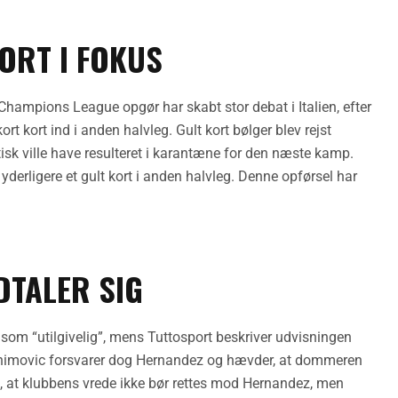
ORT I FOKUS
ampions League opgør har skabt stor debat i Italien, efter
ort kort ind i anden halvleg. Gult kort bølger blev rejst
atisk ville have resulteret i karantæne for den næste kamp.
derligere et gult kort i anden halvleg. Denne opførsel har
DTALER SIG
om “utilgivelig”, mens Tuttosport beskriver udvisningen
brahimovic forsvarer dog Hernandez og hævder, at dommeren
på, at klubbens vrede ikke bør rettes mod Hernandez, men