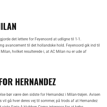
ILAN
jorde det lettere for Feyenoord at udligne til 1-1.
ng avancement til det hollandske hold. Feyenoord gik ind til
lan, hvilket resulterede i, at AC Milan nu er ude af
 FOR HERNANDEZ
lse bør være den sidste for Hernandez i Milan-trøjen. Avisen
s vil gå hver deres vej til sommer, på trods af at Hernandez
t viste Serie A-klubben Como interesse for at købe