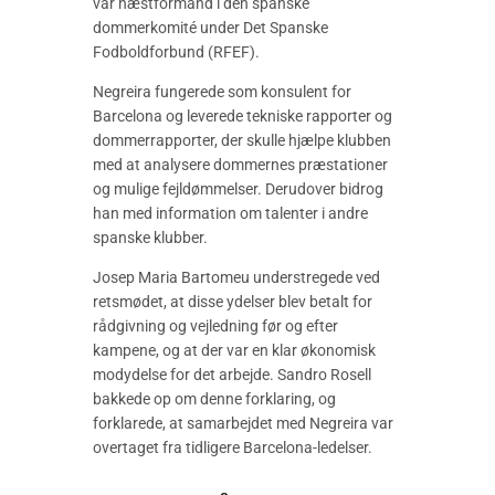
var næstformand i den spanske
dommerkomité under Det Spanske
Fodboldforbund (RFEF).
Negreira fungerede som konsulent for
Barcelona og leverede tekniske rapporter og
dommerrapporter, der skulle hjælpe klubben
med at analysere dommernes præstationer
og mulige fejldømmelser. Derudover bidrog
han med information om talenter i andre
spanske klubber.
Josep Maria Bartomeu understregede ved
retsmødet, at disse ydelser blev betalt for
rådgivning og vejledning før og efter
kampene, og at der var en klar økonomisk
modydelse for det arbejde. Sandro Rosell
bakkede op om denne forklaring, og
forklarede, at samarbejdet med Negreira var
overtaget fra tidligere Barcelona-ledelser.