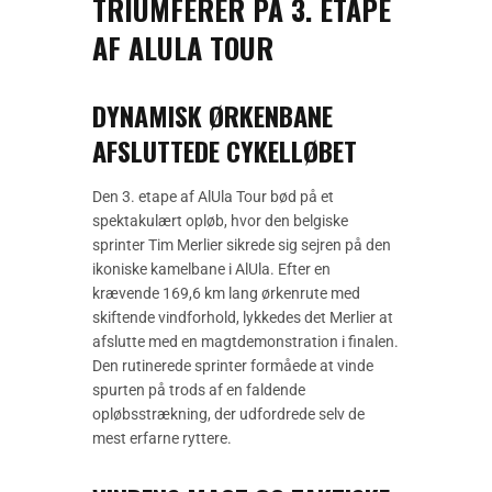
TRIUMFERER PÅ 3. ETAPE
AF ALULA TOUR
DYNAMISK ØRKENBANE
AFSLUTTEDE CYKELLØBET
Den 3. etape af AlUla Tour bød på et
spektakulært opløb, hvor den belgiske
sprinter Tim Merlier sikrede sig sejren på den
ikoniske kamelbane i AlUla. Efter en
krævende 169,6 km lang ørkenrute med
skiftende vindforhold, lykkedes det Merlier at
afslutte med en magtdemonstration i finalen.
Den rutinerede sprinter formåede at vinde
spurten på trods af en faldende
opløbsstrækning, der udfordrede selv de
mest erfarne ryttere.