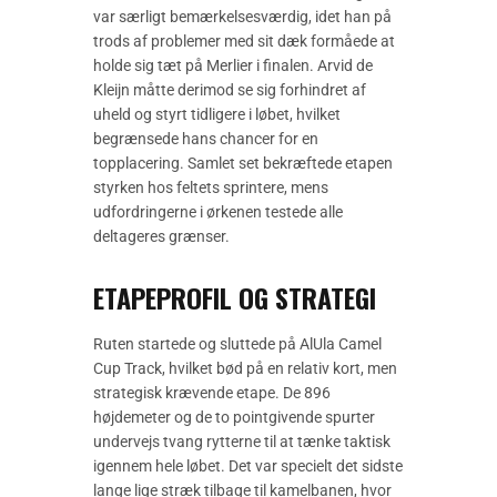
var særligt bemærkelsesværdig, idet han på
trods af problemer med sit dæk formåede at
holde sig tæt på Merlier i finalen. Arvid de
Kleijn måtte derimod se sig forhindret af
uheld og styrt tidligere i løbet, hvilket
begrænsede hans chancer for en
topplacering. Samlet set bekræftede etapen
styrken hos feltets sprintere, mens
udfordringerne i ørkenen testede alle
deltageres grænser.
ETAPEPROFIL OG STRATEGI
Ruten startede og sluttede på AlUla Camel
Cup Track, hvilket bød på en relativ kort, men
strategisk krævende etape. De 896
højdemeter og de to pointgivende spurter
undervejs tvang rytterne til at tænke taktisk
igennem hele løbet. Det var specielt det sidste
lange lige stræk tilbage til kamelbanen, hvor