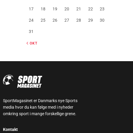
17
18
19
20
21
22
23
24
25
26
27
28
29
30
31
« OKT
SportMagasinet er Danmarks nye Sports
media hvor du kan følge med i nyheder
omkring sport i mange forskellige grene.
Kontakt