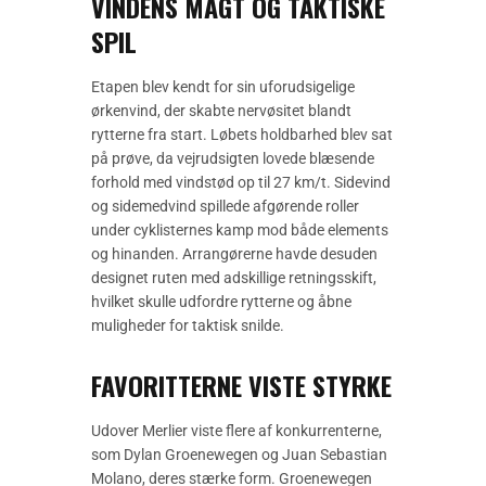
VINDENS MAGT OG TAKTISKE
SPIL
Etapen blev kendt for sin uforudsigelige
ørkenvind, der skabte nervøsitet blandt
rytterne fra start. Løbets holdbarhed blev sat
på prøve, da vejrudsigten lovede blæsende
forhold med vindstød op til 27 km/t. Sidevind
og sidemedvind spillede afgørende roller
under cyklisternes kamp mod både elements
og hinanden. Arrangørerne havde desuden
designet ruten med adskillige retningsskift,
hvilket skulle udfordre rytterne og åbne
muligheder for taktisk snilde.
FAVORITTERNE VISTE STYRKE
Udover Merlier viste flere af konkurrenterne,
som Dylan Groenewegen og Juan Sebastian
Molano, deres stærke form. Groenewegen