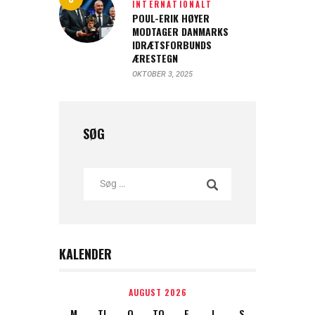
INTERNATIONALT
POUL-ERIK HØYER
MODTAGER DANMARKS
IDRÆTSFORBUNDS
ÆRESTEGN
OKTOBER 3, 2025
SØG
KALENDER
AUGUST 2026
M
TI
O
TO
F
L
S