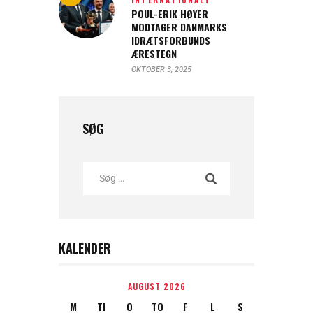
POUL-ERIK HØYER
MODTAGER DANMARKS
IDRÆTSFORBUNDS
ÆRESTEGN
OKTOBER 3, 2025
SØG
KALENDER
AUGUST 2026
M
TI
O
TO
F
L
S