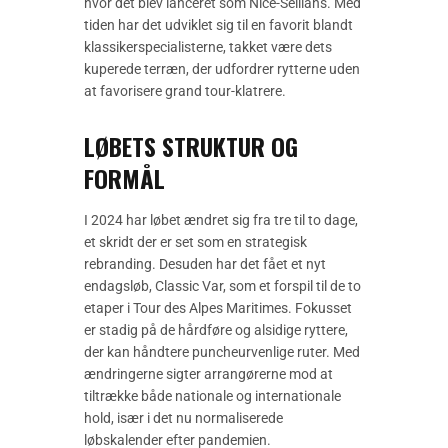
hvor det blev lanceret som Nice-Seillans. Med
tiden har det udviklet sig til en favorit blandt
klassikerspecialisterne, takket være dets
kuperede terræn, der udfordrer rytterne uden
at favorisere grand tour-klatrere.
LØBETS STRUKTUR OG
FORMÅL
I 2024 har løbet ændret sig fra tre til to dage,
et skridt der er set som en strategisk
rebranding. Desuden har det fået et nyt
endagsløb, Classic Var, som et forspil til de to
etaper i Tour des Alpes Maritimes. Fokusset
er stadig på de hårdføre og alsidige ryttere,
der kan håndtere puncheurvenlige ruter. Med
ændringerne sigter arrangørerne mod at
tiltrække både nationale og internationale
hold, især i det nu normaliserede
løbskalender efter pandemien.