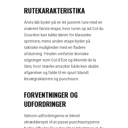
RUTEKARAKTERISTIKA
Årets løb byder på en let justeret rute med en
sværere første etape, hvor turen op ad Col du
Gourdon kan lukke døren for klassiske
sprintere, mens anden etape byder på
taktiske muligheder med en fladere
afslutning. Finalen omfatter ikoniske
stigninger som Col d’Eze og Montée de la
Sine, hvor stærke attacker både kan skabe
afgørelser og falde til en spurt blandt
letvægtsklatrere og puncheurs.
FORVENTNINGER OG
UDFORDRINGER
Selvom udfordringerne er blevet
skræddersyet til at passe puncheurtyperne