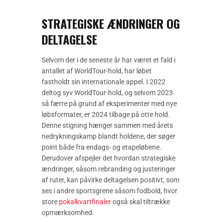
STRATEGISKE ÆNDRINGER OG
DELTAGELSE
Selvom der i de seneste år har været et fald i
antallet af WorldTour-hold, har løbet
fastholdt sin internationale appel. I 2022
deltog syv WorldTour-hold, og selvom 2023
så færre på grund af eksperimenter med nye
løbsformater, er 2024 tilbage på otte hold.
Denne stigning hænger sammen med årets
nedrykningskamp blandt holdene, der søger
point både fra endags- og etapeløbene.
Derudover afspejler det hvordan strategiske
ændringer, såsom rebranding og justeringer
af ruter, kan påvirke deltagelsen positivt, som
ses i andre sportsgrene såsom fodbold, hvor
store
pokalkvartfinaler
også skal tiltrække
opmærksomhed.