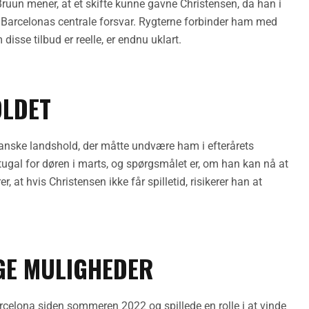
ruun mener, at et skifte kunne gavne Christensen, da han i
 i Barcelonas centrale forsvar. Rygterne forbinder ham med
sse tilbud er reelle, er endnu uklart.
OLDET
anske landshold, der måtte undvære ham i efterårets
gal for døren i marts, og spørgsmålet er, om han kan nå at
at hvis Christensen ikke får spilletid, risikerer han at
GE MULIGHEDER
arcelona siden sommeren 2022 og spillede en rolle i at vinde