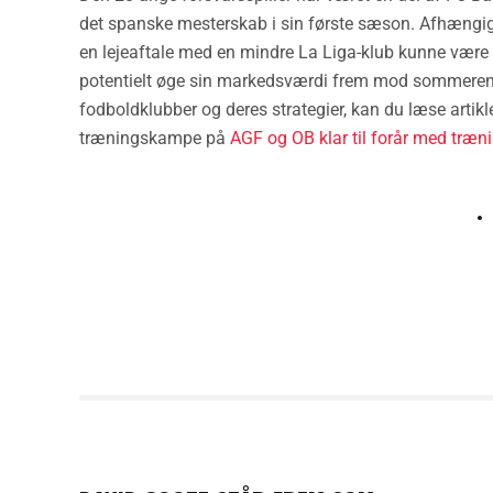
det spanske mesterskab i sin første sæson. Afhængig 
en lejeaftale med en mindre La Liga-klub kunne være e
potentielt øge sin markedsværdi frem mod sommerens
fodboldklubber og deres strategier, kan du læse artik
træningskampe på
AGF og OB klar til forår med træ
PREVIOUS POST