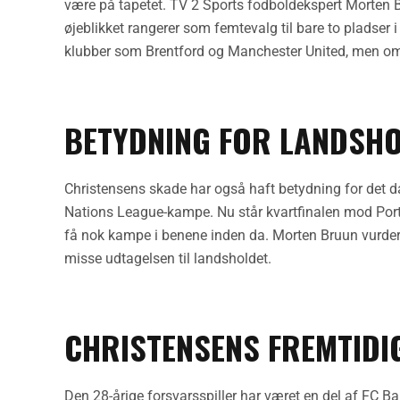
være på tapetet. TV 2 Sports fodboldekspert Morten B
øjeblikket rangerer som femtevalg til bare to pladser
klubber som Brentford og Manchester United, men om di
BETYDNING FOR LANDSH
Christensens skade har også haft betydning for det d
Nations League-kampe. Nu står kvartfinalen mod Portu
få nok kampe i benene inden da. Morten Bruun vurderer, 
misse udtagelsen til landsholdet.
CHRISTENSENS FREMTIDI
Den 28-årige forsvarsspiller har været en del af FC B