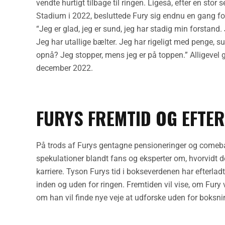
vendte hurtigt tilbage til ringen. Ligeså, efter en sto
Stadium i 2022, besluttede Fury sig endnu en gang for
“Jeg er glad, jeg er sund, jeg har stadig min forstan
Jeg har utallige bælter. Jeg har rigeligt med penge,
opnå? Jeg stopper, mens jeg er på toppen.” Alligevel 
december 2022.
FURYS FREMTID OG EFTE
På trods af Furys gentagne pensioneringer og comebac
spekulationer blandt fans og eksperter om, hvorvidt 
karriere. Tyson Furys tid i bokseverdenen har efterla
inden og uden for ringen. Fremtiden vil vise, om Fury v
om han vil finde nye veje at udforske uden for boksni