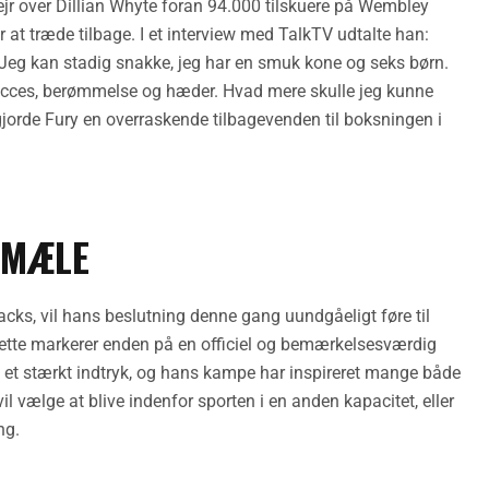
r sejr over Dillian Whyte foran 94.000 tilskuere på Wembley
 at træde tilbage. I et interview med TalkTV udtalte han:
d. Jeg kan stadig snakke, jeg har en smuk kone og seks børn.
 succes, berømmelse og hæder. Hvad mere skulle jeg kunne
gjorde Fury en overraskende tilbagevenden til boksningen i
RMÆLE
ks, vil hans beslutning denne gang uundgåeligt føre til
dette markerer enden på en officiel og bemærkelsesværdig
dt et stærkt indtryk, og hans kampe har inspireret mange både
il vælge at blive indenfor sporten i en anden kapacitet, eller
ng.