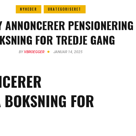
NYHEDER
UKATEGORISERET
Y ANNONCERER PENSIONERING
KSNING FOR TREDJE GANG
BY
VBROEGGER
JANUAR 14, 2025
NCERER
A BOKSNING FOR