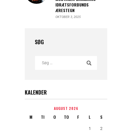
IDRÆTSFORBUNDS
ÆRESTEGN
OKTOBER 3, 2025
SØG
KALENDER
AUGUST 2026
M
TI
O
TO
F
L
S
1
2