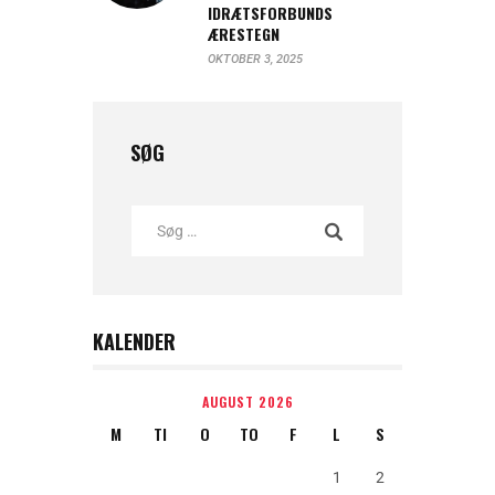
IDRÆTSFORBUNDS
ÆRESTEGN
OKTOBER 3, 2025
SØG
KALENDER
AUGUST 2026
M
TI
O
TO
F
L
S
1
2