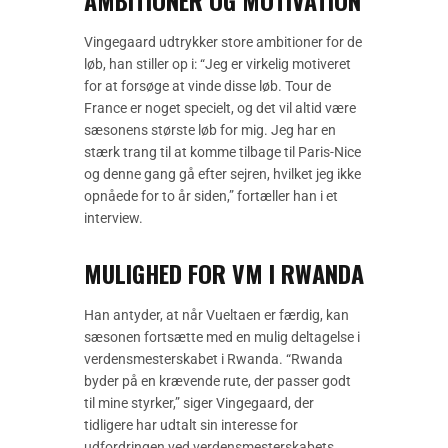
Vingegaard udtrykker store ambitioner for de
løb, han stiller op i: “Jeg er virkelig motiveret
for at forsøge at vinde disse løb. Tour de
France er noget specielt, og det vil altid være
sæsonens største løb for mig. Jeg har en
stærk trang til at komme tilbage til Paris-Nice
og denne gang gå efter sejren, hvilket jeg ikke
opnåede for to år siden,” fortæller han i et
interview.
MULIGHED FOR VM I RWANDA
Han antyder, at når Vueltaen er færdig, kan
sæsonen fortsætte med en mulig deltagelse i
verdensmesterskabet i Rwanda. “Rwanda
byder på en krævende rute, der passer godt
til mine styrker,” siger Vingegaard, der
tidligere har udtalt sin interesse for
udfordringen ved verdensmesterskabets