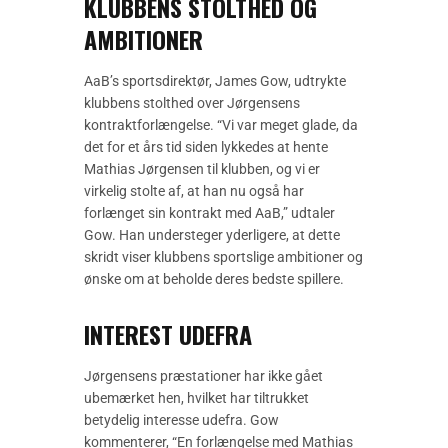
KLUBBENS STOLTHED OG
AMBITIONER
AaB’s sportsdirektør, James Gow, udtrykte
klubbens stolthed over Jørgensens
kontraktforlængelse. “Vi var meget glade, da
det for et års tid siden lykkedes at hente
Mathias Jørgensen til klubben, og vi er
virkelig stolte af, at han nu også har
forlænget sin kontrakt med AaB,” udtaler
Gow. Han understeger yderligere, at dette
skridt viser klubbens sportslige ambitioner og
ønske om at beholde deres bedste spillere.
INTEREST UDEFRA
Jørgensens præstationer har ikke gået
ubemærket hen, hvilket har tiltrukket
betydelig interesse udefra. Gow
kommenterer, “En forlængelse med Mathias