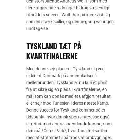
den storspillende Andreas Wolff, som med
flere afgørende redninger bidrog væsentligt
til holdets succes. Wolff har tidligere vist sig
som en stærk spiller, og denne gang var ingen
undtagelse.
TYSKLAND TÆT PÅ
KVARTFINALERNE
Med denne sejr placerer Tyskland sig ved
siden af Danmark på andenpladsen i
mellemrunden. Tyskland er nu kun ét point
fra at sikre sig en plads i kvartfinalerne, en
mål som kan opnås med et uafgjort resultat
eller sejr mod Tunesien i deres næste kamp.
Denne succes for Tyskland kommer på et
tidspunkt, hvor dansk sportsinteresse også
er rettet mod andre spændende kampe, som
dem på *Ceres Park*, hvor fans fortsætter
med at strømme til på trods af ombygninger.