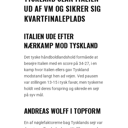
UD AF VM OG SIKRER SIG
KVARTFINALEPLADS
ITALIEN UDE EFTER
NÆRKAMP MOD TYSKLAND
Det tyske håndboldlandshold formåede at
besejre Italien med en score på 34-27, i en
kamp hvor Italien ellers gav Tyskland
modstand langt hen ad vejen. Ved pausen
var stillingen 13-15 i tysk favør, men tyskerne
holdt ved deres forspring og sikrede en sejr
på syv mål.
ANDREAS WOLFF I TOPFORM
En af nøglefaktorerne bag Tysklands sejr var