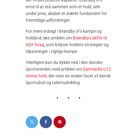
der findes positive aspekter. Brøndby IFs
evne til at stå sammen som et hold, selv
under pres, skaber et stærkt fundament for
fremtidige udfordringer.
For mere indsigt i Brøndby IFs kampe og
holdånd, læs artiklen om
Brøndbys skifte til
AGF-brag
, som belyser holdets strategier og
tilpasninger i vigtige kampe.
Yderligere kan du dykke ned i den danske
sportsverden med artiklen om
Danmarks U12
tennis hold
, der viser en anden facet af dansk
sportsånd og talentudvikling.