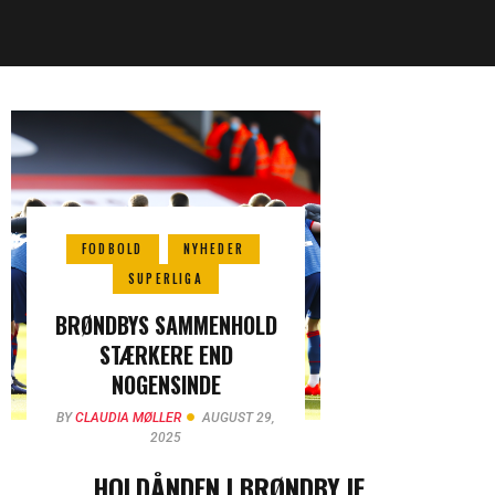
FODBOLD
NYHEDER
SUPERLIGA
BRØNDBYS SAMMENHOLD
STÆRKERE END
NOGENSINDE
BY
CLAUDIA MØLLER
AUGUST 29,
2025
HOLDÅNDEN I BRØNDBY IF