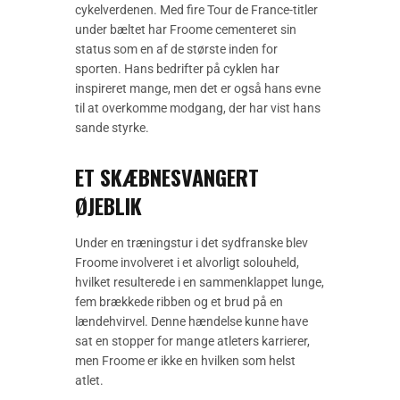
cykelverdenen. Med fire Tour de France-titler
under bæltet har Froome cementeret sin
status som en af de største inden for
sporten. Hans bedrifter på cyklen har
inspireret mange, men det er også hans evne
til at overkomme modgang, der har vist hans
sande styrke.
ET SKÆBNESVANGERT
ØJEBLIK
Under en træningstur i det sydfranske blev
Froome involveret i et alvorligt solouheld,
hvilket resulterede i en sammenklappet lunge,
fem brækkede ribben og et brud på en
lændehvirvel. Denne hændelse kunne have
sat en stopper for mange atleters karrierer,
men Froome er ikke en hvilken som helst
atlet.