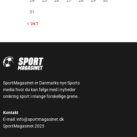
24
25
26
27
28
29
30
31
« OKT
SportMagasinet er Danmarks nye Sports
media hvor du kan følge med i nyheder
omkring sport i mange forskellige grene.
Kontakt
E-mail: info@sportmagasinet.dk
SportMagasinet 2025