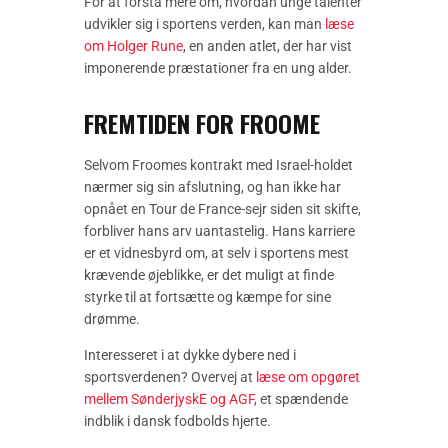
For at forstå mere om, hvordan unge talenter
udvikler sig i sportens verden, kan man
læse
om Holger Rune
, en anden atlet, der har vist
imponerende præstationer fra en ung alder.
FREMTIDEN FOR FROOME
Selvom Froomes kontrakt med Israel-holdet
nærmer sig sin afslutning, og han ikke har
opnået en Tour de France-sejr siden sit skifte,
forbliver hans arv uantastelig. Hans karriere
er et vidnesbyrd om, at selv i sportens mest
krævende øjeblikke, er det muligt at finde
styrke til at fortsætte og kæmpe for sine
drømme.
Interesseret i at dykke dybere ned i
sportsverdenen? Overvej at
læse om opgøret
mellem SønderjyskE og AGF
, et spændende
indblik i dansk fodbolds hjerte.