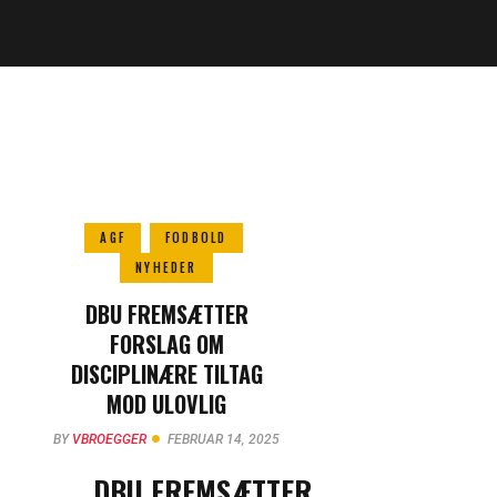
AGF
FODBOLD
NYHEDER
DBU FREMSÆTTER
FORSLAG OM
DISCIPLINÆRE TILTAG
MOD ULOVLIG
REKRUTTERING
BY
VBROEGGER
FEBRUAR 14, 2025
DBU FREMSÆTTER