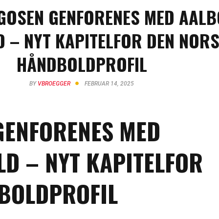
GOSEN GENFORENES MED AAL
 – NYT KAPITELFOR DEN NOR
HÅNDBOLDPROFIL
BY
VBROEGGER
FEBRUAR 14, 2025
GENFORENES MED
D – NYT KAPITELFOR
BOLDPROFIL