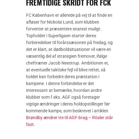
FREMTIDIGE SKRIDT FOR FCK
FC København er allerede på vej til at finde en
afløser for Nickolai Lund, som klubben
forventer at præsentere snarest muligt.
Topholdet i Superligaen starter deres
forberedelser til forårssæsonen på fredag, og
det er klart, at dødboldsituationer vil være en
væsentlig del af strategien fremover, ifølge
cheftræner Jacob Neestrup. Ambitionen er,
at eventuelle taktiske fejl vil blive rettet, så
holdet kan forbedre deres præstation i
kampene. I denne forbindelse er det
interessant at bemærke, hvordan andre
klubber som f.eks. AGF også foretager
vigtige ændringer i deres holdopstillinger før
kommende kampe, som beskrevet i artiklen
Brøndby ændrer tre til AGF-brag – Rösler står
fast
.