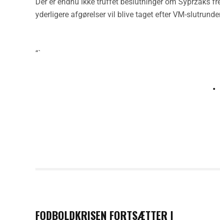
Der er endnu ikke truffet beslutninger om Syprzaks fr
yderligere afgørelser vil blive taget efter VM-slutrund
“`
PREVIOUS POST
FODBOLDKRISEN FORTSÆTTER I