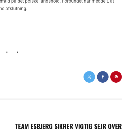
emtid på det polske landshold. Forbundet har meddelt, at
ens afslutning.
NEXT POST
TEAM ESBJERG SIKRER VIGTIG SEJR OVER