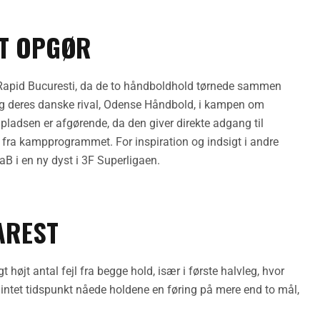
ÆT OPGØR
 Rapid Bucuresti, da de to håndboldhold tørnede sammen
rg deres danske rival, Odense Håndbold, i kampen om
adsen er afgørende, da den giver direkte adgang til
de fra kampprogrammet. For inspiration og indsigt i andre
i en ny dyst i 3F Superligaen.
AREST
øjt antal fejl fra begge hold, især i første halvleg, hvor
 intet tidspunkt nåede holdene en føring på mere end to mål,
.