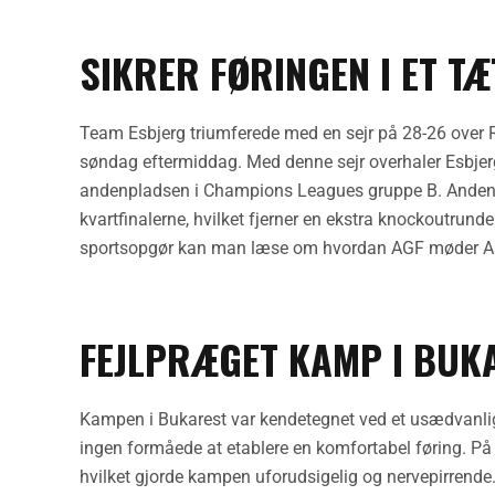
SIKRER FØRINGEN I ET T
Team Esbjerg triumferede med en sejr på 28-26 over
søndag eftermiddag. Med denne sejr overhaler Esbje
andenpladsen i Champions Leagues gruppe B. Andenpl
kvartfinalerne, hvilket fjerner en ekstra knockoutrun
sportsopgør kan man læse om hvordan AGF møder AaB 
FEJLPRÆGET KAMP I BUK
Kampen i Bukarest var kendetegnet ved et usædvanligt h
ingen formåede at etablere en komfortabel føring. På
hvilket gjorde kampen uforudsigelig og nervepirrende