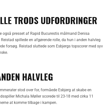
OLLE TRODS UDFORDRINGER
e også presset af Rapid Bucurestis målmand Denisa
eistad spillede en afgørende rolle, da hun i anden halvleg
kede forsøg. Reistad sluttede som Esbjergs topscorer med syv
nske.
ANDEN HALVLEG
mmerater stod over for, formåede Esbjerg at skabe en
dsspiller Michala Møller scorede til 23-18 med cirka 11
mænerne at komme tilbage i kampen.