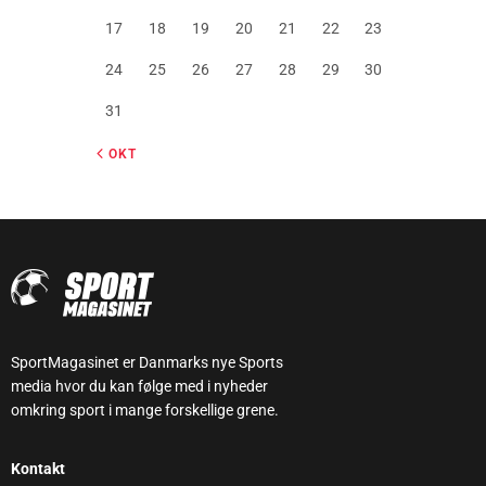
17
18
19
20
21
22
23
24
25
26
27
28
29
30
31
« OKT
SportMagasinet er Danmarks nye Sports
media hvor du kan følge med i nyheder
omkring sport i mange forskellige grene.
Kontakt