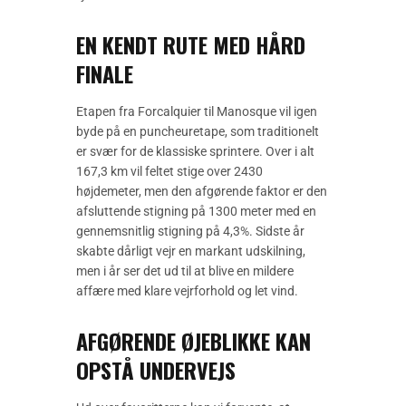
EN KENDT RUTE MED HÅRD
FINALE
Etapen fra Forcalquier til Manosque vil igen
byde på en puncheuretape, som traditionelt
er svær for de klassiske sprintere. Over i alt
167,3 km vil feltet stige over 2430
højdemeter, men den afgørende faktor er den
afsluttende stigning på 1300 meter med en
gennemsnitlig stigning på 4,3%. Sidste år
skabte dårligt vejr en markant udskilning,
men i år ser det ud til at blive en mildere
affære med klare vejrforhold og let vind.
AFGØRENDE ØJEBLIKKE KAN
OPSTÅ UNDERVEJS