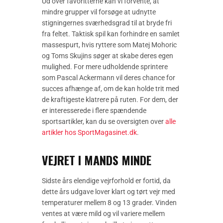
Ud over favoritterne kan vi forvente, at
mindre grupper vil forsøge at udnytte
stigningernes sværhedsgrad til at bryde fri
fra feltet. Taktisk spil kan forhindre en samlet
massespurt, hvis ryttere som Matej Mohoric
og Toms Skujins søger at skabe deres egen
mulighed. For mere udholdende sprintere
som Pascal Ackermann vil deres chance for
succes afhænge af, om de kan holde trit med
de kraftigeste klatrere på ruten. For dem, der
er interesserede i flere spændende
sportsartikler, kan du se oversigten over
alle
artikler hos SportMagasinet.dk
.
VEJRET I MANDS MINDE
Sidste års elendige vejrforhold er fortid, da
dette års udgave lover klart og tørt vejr med
temperaturer mellem 8 og 13 grader. Vinden
ventes at være mild og vil variere mellem